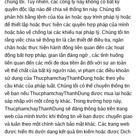
chúng tôi. Tuy nhiên, các công ty này không có bất kỳ
quyền độc lập nào để chia sẻ thông tin này. Chúng tôi
phản hồi bằng lệnh của tòa án hoặc quy trình pháp lý hoặc
để thiết lập hoặc thực hiện các quyền hợp pháp của mình
hoặc bảo vệ chống lại các khiếu nại pháp lý. Chúng tôi tin
rằng việc chia sẻ thông tin là cần thiết để điều tra, ngăn
chặn hoặc thực hiện hành động liên quan đến các hoạt
động bất hợp pháp, gian lận đáng ngờ , các tình huống
liên quan đến các mối đe dọa tiềm ẩn đối với sự an toàn
về thể chất của bất kỳ người nào, vi phạm các điều khoản
sử dụng của ThucphamchayThanhDung hoặc theo yêu
cầu khác của pháp luật. Chúng tôi có thể chuyển thông tin
về bạn nếu ThucphamchayThanhDung được mua lại hoặc
sáp nhập với một công ty khác. Trong trường hợp này,
ThucphamchayThanhDung sẽ đăng thông báo trên trang
web của mình trước khi thông tin về bạn được chuyển giao
và tuân theo một chính sách bảo mật khác. Các trang web
được hiển thị dưới dạng kết quả tìm kiếm hoặc được Dịch