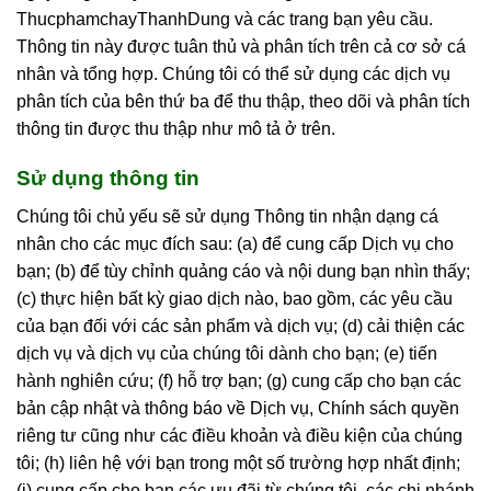
ThucphamchayThanhDung và các trang bạn yêu cầu.
Thông tin này được tuân thủ và phân tích trên cả cơ sở cá
nhân và tổng hợp. Chúng tôi có thể sử dụng các dịch vụ
phân tích của bên thứ ba để thu thập, theo dõi và phân tích
thông tin được thu thập như mô tả ở trên.
Sử dụng thông tin
Chúng tôi chủ yếu sẽ sử dụng Thông tin nhận dạng cá
nhân cho các mục đích sau: (a) để cung cấp Dịch vụ cho
bạn; (b) để tùy chỉnh quảng cáo và nội dung bạn nhìn thấy;
(c) thực hiện bất kỳ giao dịch nào, bao gồm, các yêu cầu
của bạn đối với các sản phẩm và dịch vụ; (d) cải thiện các
dịch vụ và dịch vụ của chúng tôi dành cho bạn; (e) tiến
hành nghiên cứu; (f) hỗ trợ bạn; (g) cung cấp cho bạn các
bản cập nhật và thông báo về Dịch vụ, Chính sách quyền
riêng tư cũng như các điều khoản và điều kiện của chúng
tôi; (h) liên hệ với bạn trong một số trường hợp nhất định;
(i) cung cấp cho bạn các ưu đãi từ chúng tôi, các chi nhánh