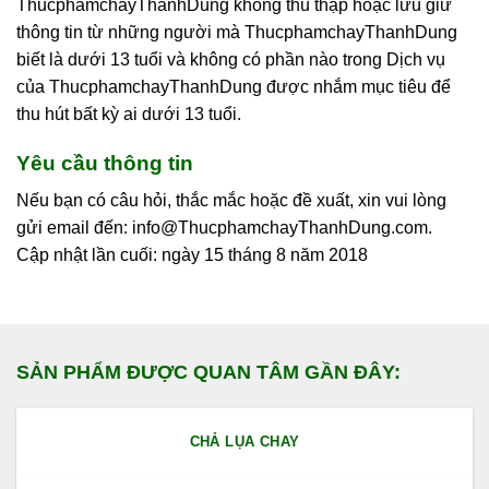
ThucphamchayThanhDung không thu thập hoặc lưu giữ
thông tin từ những người mà ThucphamchayThanhDung
biết là dưới 13 tuổi và không có phần nào trong Dịch vụ
của ThucphamchayThanhDung được nhắm mục tiêu để
thu hút bất kỳ ai dưới 13 tuổi.
Yêu cầu thông tin
Nếu bạn có câu hỏi, thắc mắc hoặc đề xuất, xin vui lòng
gửi email đến: info@ThucphamchayThanhDung.com.
Cập nhật lần cuối: ngày 15 tháng 8 năm 2018
SẢN PHẨM ĐƯỢC QUAN TÂM GẦN ĐÂY:
CHẢ LỤA CHAY