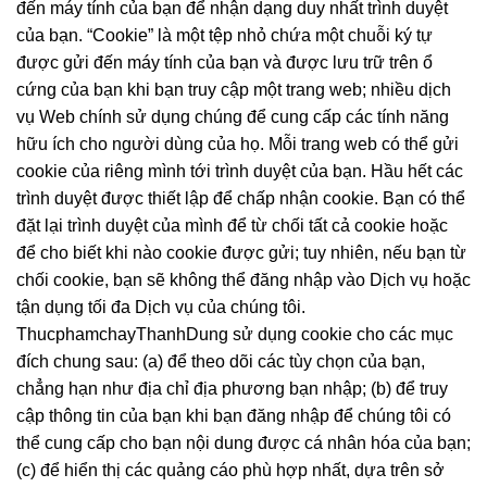
đến máy tính của bạn để nhận dạng duy nhất trình duyệt
của bạn. “Cookie” là một tệp nhỏ chứa một chuỗi ký tự
được gửi đến máy tính của bạn và được lưu trữ trên ổ
cứng của bạn khi bạn truy cập một trang web; nhiều dịch
vụ Web chính sử dụng chúng để cung cấp các tính năng
hữu ích cho người dùng của họ. Mỗi trang web có thể gửi
cookie của riêng mình tới trình duyệt của bạn. Hầu hết các
trình duyệt được thiết lập để chấp nhận cookie. Bạn có thể
đặt lại trình duyệt của mình để từ chối tất cả cookie hoặc
để cho biết khi nào cookie được gửi; tuy nhiên, nếu bạn từ
chối cookie, bạn sẽ không thể đăng nhập vào Dịch vụ hoặc
tận dụng tối đa Dịch vụ của chúng tôi.
ThucphamchayThanhDung sử dụng cookie cho các mục
đích chung sau: (a) để theo dõi các tùy chọn của bạn,
chẳng hạn như địa chỉ địa phương bạn nhập; (b) để truy
cập thông tin của bạn khi bạn đăng nhập để chúng tôi có
thể cung cấp cho bạn nội dung được cá nhân hóa của bạn;
(c) để hiển thị các quảng cáo phù hợp nhất, dựa trên sở