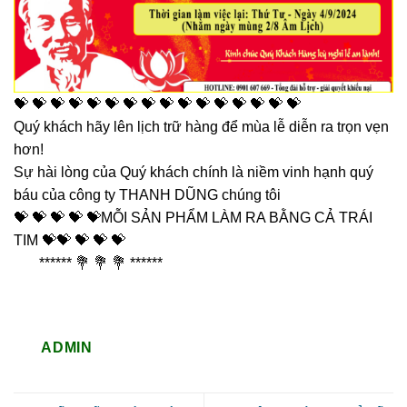
💝 💝 💝 💝 💝 💝 💝 💝 💝 💝 💝 💝 💝 💝 💝 💝
Quý khách hãy lên lịch trữ hàng để mùa lễ diễn ra trọn vẹn
hơn!
Sự hài lòng của Quý khách chính là niềm vinh hạnh quý
báu của công ty THANH DŨNG chúng tôi
💝 💝 💝 💝 💝MỖI SẢN PHẨM LÀM RA BẰNG CẢ TRÁI
TIM 💝💝 💝 💝 💝
****** 💐 💐 💐 ******
ADMIN