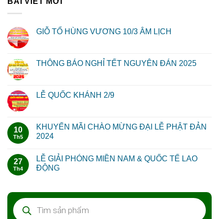
BÀI VIẾT MỚI
GIỖ TỔ HÙNG VƯƠNG 10/3 ÂM LỊCH
THÔNG BÁO NGHỈ TẾT NGUYÊN ĐÁN 2025
LỄ QUỐC KHÁNH 2/9
KHUYẾN MÃI CHÀO MỪNG ĐẠI LỄ PHẬT ĐẢN
10
2024
Th5
LỄ GIẢI PHÓNG MIỀN NAM & QUỐC TẾ LAO
27
ĐỘNG
Th4
Tìm
kiếm
sản