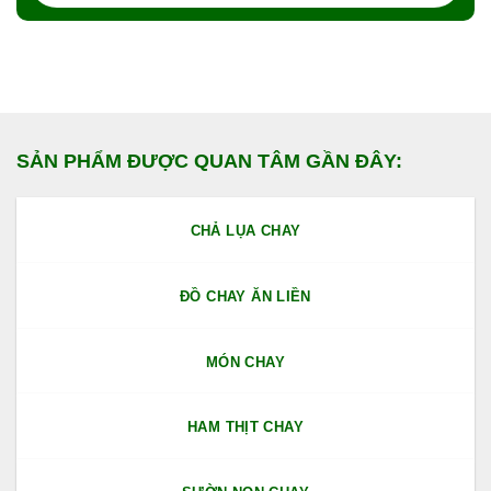
phẩm
SẢN PHẨM ĐƯỢC QUAN TÂM GẦN ĐÂY:
CHẢ LỤA CHAY
ĐỒ CHAY ĂN LIỀN
MÓN CHAY
HAM THỊT CHAY