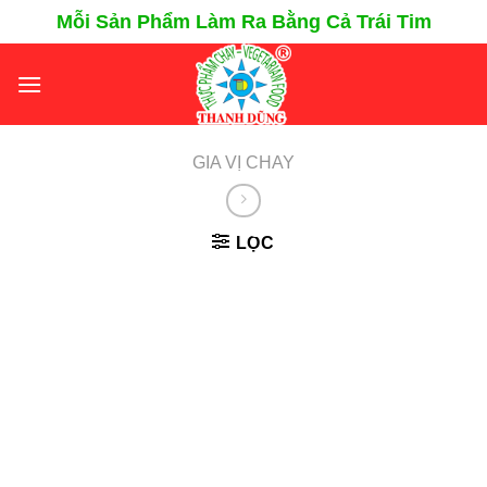
Chuyển
Mỗi Sản Phẩm Làm Ra Bằng Cả Trái Tim
đến
nội
dung
GIA VỊ CHAY
LỌC