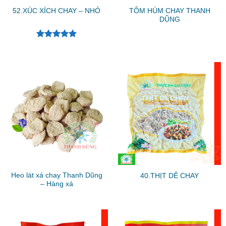
TÔM HÙM CHAY THANH
52.XÚC XÍCH CHAY – NHỎ
DŨNG
Được xếp
hạng
5.00
5 sao
Heo lát xá chay Thanh Dũng
40.THỊT DÊ CHAY
– Hàng xá