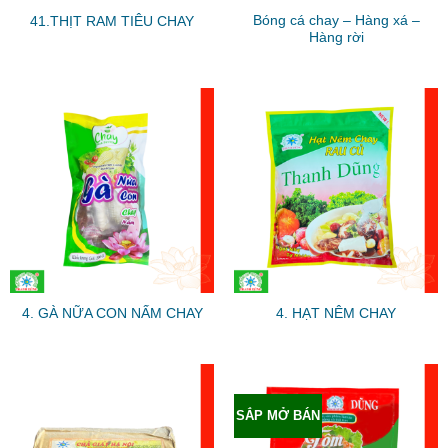
Bóng cá chay – Hàng xá –
41.THỊT RAM TIÊU CHAY
Hàng rời
4. GÀ NỮA CON NẤM CHAY
4. HẠT NÊM CHAY
SẮP MỞ BÁN