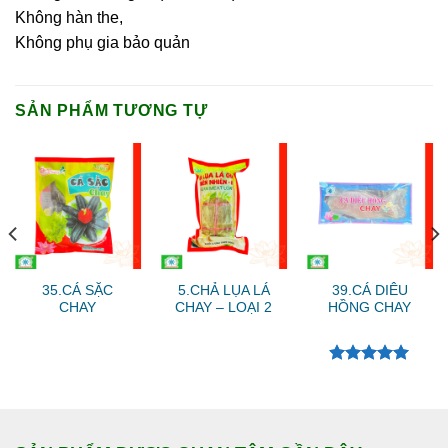
Không hàn the,
Không phụ gia bảo quản
SẢN PHẨM TƯƠNG TỰ
35.CÁ SẶC
5.CHẢ LỤA LÁ
39.CÁ DIÊU
CHAY
CHAY – LOẠI 2
HỒNG CHAY
Được xếp
hạng
5.00
5 sao