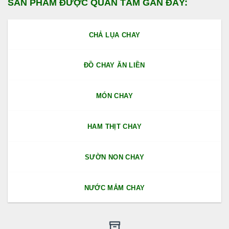
SẢN PHẨM ĐƯỢC QUAN TÂM GẦN ĐÂY:
CHẢ LỤA CHAY
ĐỒ CHAY ĂN LIỀN
MÓN CHAY
HAM THỊT CHAY
SƯỜN NON CHAY
NƯỚC MẮM CHAY