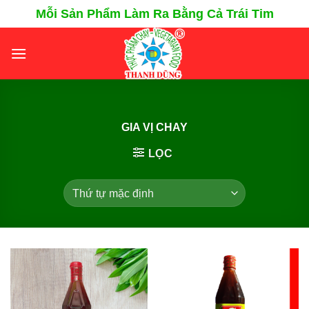
Chuyển
Mỗi Sản Phẩm Làm Ra Bằng Cả Trái Tim
đến
nội
dung
GIA VỊ CHAY
LỌC