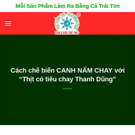
Chuyển
Mỗi Sản Phẩm Làm Ra Bằng Cả Trái Tim
đến
nội
dung
Cách chế biến CANH NẤM CHAY với
“Thịt có tiêu chay Thanh Dũng”