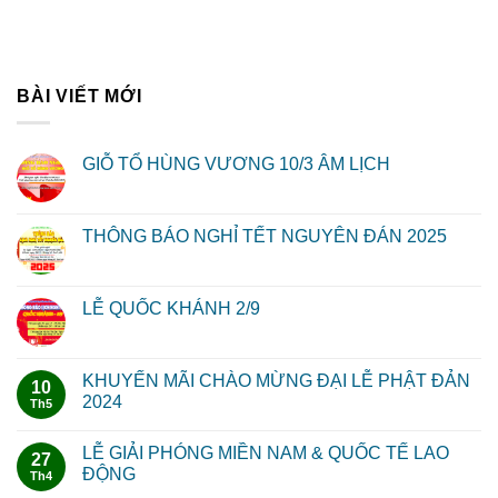
BÀI VIẾT MỚI
GIỖ TỔ HÙNG VƯƠNG 10/3 ÂM LỊCH
THÔNG BÁO NGHỈ TẾT NGUYÊN ĐÁN 2025
LỄ QUỐC KHÁNH 2/9
KHUYẾN MÃI CHÀO MỪNG ĐẠI LỄ PHẬT ĐẢN
10
2024
Th5
LỄ GIẢI PHÓNG MIỀN NAM & QUỐC TẾ LAO
27
ĐỘNG
Th4