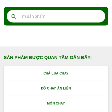
Tìm
kiếm
sản
phẩm
SẢN PHẨM ĐƯỢC QUAN TÂM GẦN ĐÂY:
CHẢ LỤA CHAY
ĐỒ CHAY ĂN LIỀN
MÓN CHAY