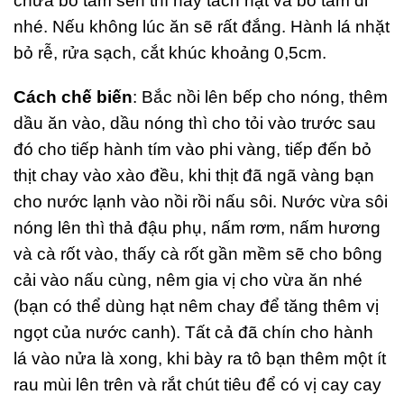
chưa bỏ tâm sen thì hãy tách hạt và bỏ tâm đi
nhé. Nếu không lúc ăn sẽ rất đắng. Hành lá nhặt
bỏ rễ, rửa sạch, cắt khúc khoảng 0,5cm.
Cách chế biến
: Bắc nồi lên bếp cho nóng, thêm
dầu ăn vào, dầu nóng thì cho tỏi vào trước sau
đó cho tiếp hành tím vào phi vàng, tiếp đến bỏ
thịt chay vào xào đều, khi thịt đã ngã vàng bạn
cho nước lạnh vào nồi rồi nấu sôi. Nước vừa sôi
nóng lên thì thả đậu phụ, nấm rơm, nấm hương
và cà rốt vào, thấy cà rốt gần mềm sẽ cho bông
cải vào nấu cùng, nêm gia vị cho vừa ăn nhé
(bạn có thể dùng hạt nêm chay để tăng thêm vị
ngọt của nước canh). Tất cả đã chín cho hành
lá vào nửa là xong, khi bày ra tô bạn thêm một ít
rau mùi lên trên và rắt chút tiêu để có vị cay cay