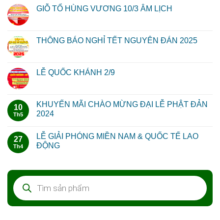
GIỖ TỔ HÙNG VƯƠNG 10/3 ÂM LỊCH
THÔNG BÁO NGHỈ TẾT NGUYÊN ĐÁN 2025
LỄ QUỐC KHÁNH 2/9
KHUYẾN MÃI CHÀO MỪNG ĐẠI LỄ PHẬT ĐẢN
10
2024
Th5
LỄ GIẢI PHÓNG MIỀN NAM & QUỐC TẾ LAO
27
ĐỘNG
Th4
Tìm
kiếm
sản
phẩm