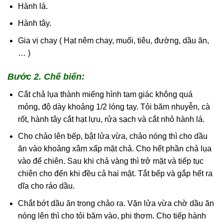
Hành lá.
Hành tây.
Gia vị chay ( Hạt nêm chay, muối, tiêu, đường, dầu ăn,
… )
Bước 2. Chế biến:
Cắt chả lụa thành miếng hình tam giác không quá
mỏng, độ dày khoảng 1/2 lóng tay. Tỏi băm nhuyễn, cà
rốt, hành tây cắt hạt lựu, rửa sạch và cắt nhỏ hành lá.
Cho chảo lên bếp, bật lửa vừa, chảo nóng thì cho dầu
ăn vào khoảng xâm xấp mặt chả. Cho hết phần chả lụa
vào để chiên. Sau khi chả vàng thì trở mặt và tiếp tục
chiên cho đến khi đều cả hai mặt. Tắt bếp và gắp hết ra
dĩa cho ráo dầu.
Chắt bớt dầu ăn trong chảo ra. Vặn lửa vừa chờ dầu ăn
nóng lên thì cho tỏi băm vào, phi thơm. Cho tiếp hành