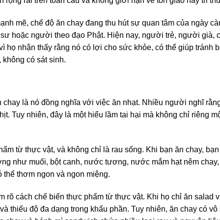
rộng rãi trên toàn cầu và không giới hạn về tôn giáo hay tri th
mạnh mẽ, chế độ ăn chay đang thu hút sự quan tâm của ngày cà
sư hoặc người theo đạo Phật. Hiện nay, người trẻ, người già, 
 họ nhận thấy rằng nó có lợi cho sức khỏe, có thể giúp tránh b
, không có sát sinh.
 chay là nó đồng nghĩa với việc ăn nhạt. Nhiều người nghĩ rằn
ịt. Tuy nhiên, đây là một hiểu lầm tai hại mà không chỉ riêng m
hẩm từ thực vật, và không chỉ là rau sống. Khi bạn ăn chay, bạn
hường như muối, bột canh, nước tương, nước mắm hạt nêm chay,
có thể thơm ngon và ngon miệng.
rõ cách chế biến thực phẩm từ thực vật. Khi họ chỉ ăn salad v
và thiếu độ đa dạng trong khẩu phần. Tuy nhiên, ăn chay có vô