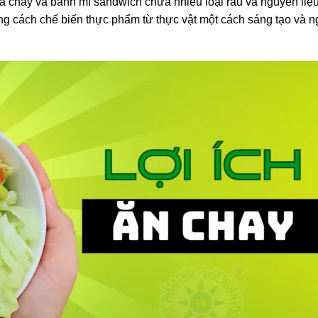
a chay và bánh mì sandwich chứa nhiều loại rau và nguyên liệ
ững cách chế biến thực phẩm từ thực vật một cách sáng tạo và 