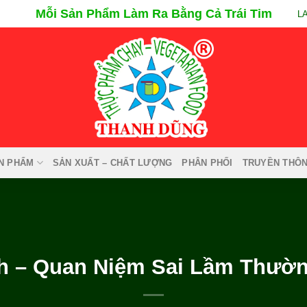
Mỗi Sản Phẩm Làm Ra Bằng Cả Trái Tim
L
N PHẨM
SẢN XUẤT – CHẤT LƯỢNG
PHÂN PHỐI
TRUYỀN THÔ
h – Quan Niệm Sai Lầm Thườn