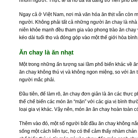
nhóm người. Thực tế là nó đã và đang trở nên phổ biến 
Ngay cả ở Việt Nam, nơi mà văn hóa ăn thịt vẫn còn 
người. Không phải tất cả những người ăn chay là nhà 
niên khỏe mạnh đều tham gia vào phong trào ăn chay vì
kéo dài tuổi thọ và đóng góp vào một thế giới hòa bình
Ăn chay là ăn nhạt
Một trong những ấn tượng sai lầm phổ biến khác về ăn
ăn chay không thú vị và không ngon miệng, so với ăn th
người mắc phải.
Đầu tiên, để làm rõ, ăn chay đơn giản là ăn các thực p
thể chế biến các món ăn “mặn” với các gia vị bình t
loại gia vị khác. Vậy nên, món ăn ăn chay hoàn toàn 
Thêm vào đó, một số người bắt đầu ăn chay không nắm 
sống một cách liên tục, họ có thể cảm thấy nhàm chán 