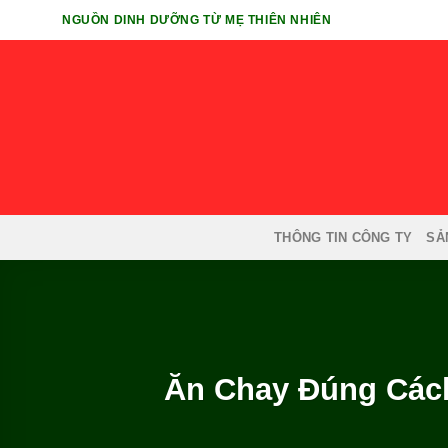
Chuyển
NGUỒN DINH DƯỠNG TỪ MẸ THIÊN NHIÊN
đến
nội
dung
THÔNG TIN CÔNG TY
SẢ
Ăn Chay Đúng Các