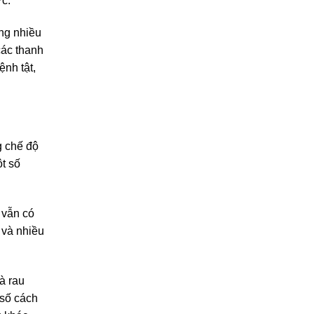
ức.
ng nhiều
các thanh
ệnh tật,
g chế độ
ột số
 vẫn có
 và nhiều
à rau
 số cách