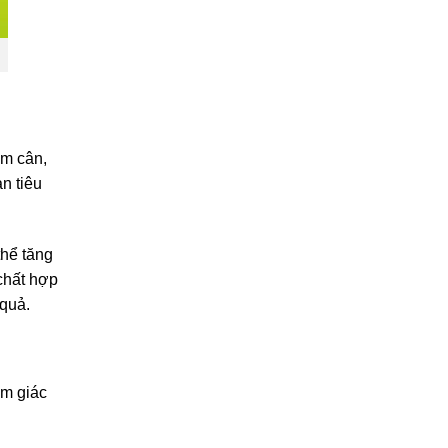
ảm cân,
n tiêu
thể tăng
chất hợp
 quả.
ảm giác