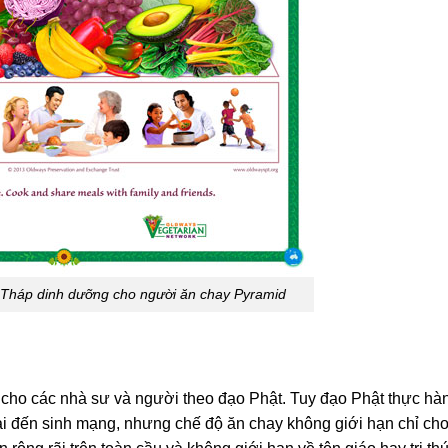
 Tháp dinh dưỡng cho người ăn chay Pyramid
 cho các nhà sư và người theo đạo Phật. Tuy đạo Phật thực hà
i đến sinh mạng, nhưng chế độ ăn chay không giới hạn chỉ ch