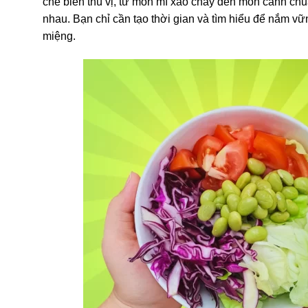
chế biến thú vị, từ món mì xào chay đến món canh chu
nhau. Bạn chỉ cần tạo thời gian và tìm hiểu để nắm v
miệng.