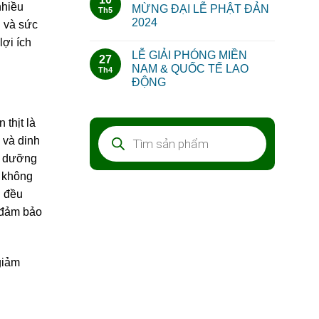
nhiều
MỪNG ĐẠI LỄ PHẬT ĐẢN
Th5
2024
g và sức
lợi ích
LỄ GIẢI PHÓNG MIỀN
27
NAM & QUỐC TẾ LAO
Th4
ĐỘNG
thịt là
Tìm
 và dinh
kiếm
sản
nh dưỡng
phẩm
ể không
ủ đều
 đảm bảo
giảm