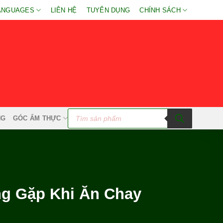
ANGUAGES
LIÊN HỆ
TUYỂN DỤNG
CHÍNH SÁCH
Tìm
kiếm
NG
GÓC ẨM THỰC
sản
phẩm
g Gặp Khi Ăn Chay