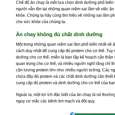
Chế độ ăn chay là một lựa chọn dinh dưỡng phổ biến v
người vẫn tồn tại những quan niệm sai lầm về việc ăn
khỏe. Chúng ta hãy cùng tìm hiểu về những sai lầm phổ
cho sức khỏe của chúng ta.
Ăn chay không đủ chất dinh dưỡng
Một trong những quan niệm sai lầm phổ biến nhất về ăn
cách duy nhất để cung cấp đủ protein cho cơ thể. Tuy 
dưỡng cho cơ thể, miễn là bạn lập kế hoạch cẩn thận 
quan trọng cho cơ thể, và nhiều người nghĩ rằng chỉ t
cần lượng protein lớn như nhiều người tưởng. Các ng
chứa đầy đủ protein và các chất dinh dưỡng cần thiết
cung cấp đủ protein và dinh dưỡng cho cơ thể của bạn
Ngoài ra, một lợi ích đặc biệt của ăn chay là nó thườn
nguy cơ mắc các bệnh tim mạch và đột quỵ.