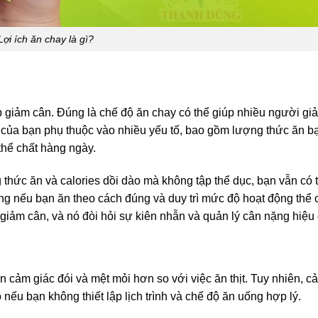
Lợi ích ăn chay là gì?
p giảm cân. Đúng là chế độ ăn chay có thể giúp nhiều người gi
ủa bạn phụ thuộc vào nhiều yếu tố, bao gồm lượng thức ăn bạ
thể chất hàng ngày.
 thức ăn và calories dồi dào mà không tập thể dục, bạn vẫn có 
ng nếu bạn ăn theo cách đúng và duy trì mức độ hoạt động thể 
 giảm cân, và nó đòi hỏi sự kiên nhẫn và quản lý cân nặng hiệu
n cảm giác đói và mệt mỏi hơn so với việc ăn thịt. Tuy nhiên, c
 nếu bạn không thiết lập lịch trình và chế độ ăn uống hợp lý.