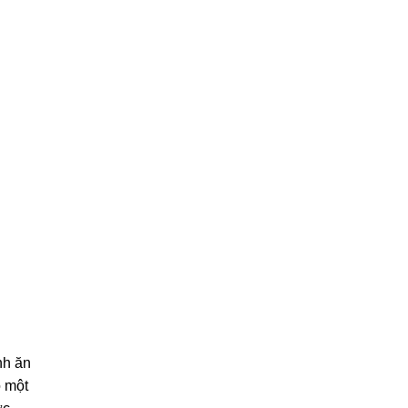
nh ăn
o một