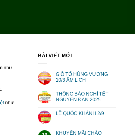
BÀI VIẾT MỚI
óm như
GIỖ TỔ HÙNG VƯƠNG
10/3 ÂM LỊCH
.
THÔNG BÁO NGHỈ TẾT
NGUYÊN ĐÁN 2025
ệt
như
LỄ QUỐC KHÁNH 2/9
KHUYẾN MÃI CHÀO
10