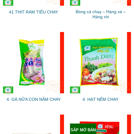
Bóng cá chay – Hàng xá –
41.THỊT RAM TIÊU CHAY
Hàng rời
4. GÀ NỮA CON NẤM CHAY
4. HẠT NÊM CHAY
SẮP MỞ BÁN