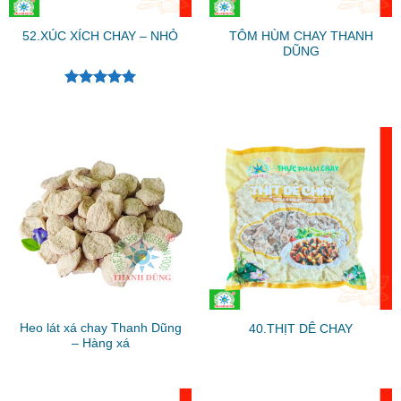
TÔM HÙM CHAY THANH
52.XÚC XÍCH CHAY – NHỎ
DŨNG
Được xếp
hạng
5.00
5 sao
Heo lát xá chay Thanh Dũng
40.THỊT DÊ CHAY
– Hàng xá