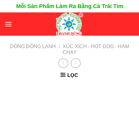
Chuyển
Mỗi Sản Phẩm Làm Ra Bằng Cả Trái Tim
đến
nội
dung
DÒNG ĐÔNG LẠNH
/
XÚC XÍCH - HOT DOG - HAM
CHAY
LỌC