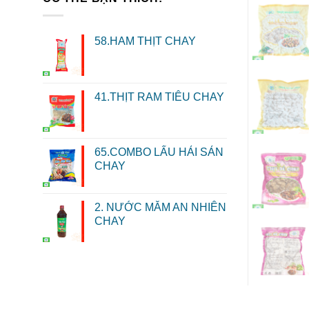
58.HAM THỊT CHAY
41.THỊT RAM TIÊU CHAY
65.COMBO LẨU HẢI SẢN
CHAY
2. NƯỚC MẮM AN NHIÊN
CHAY