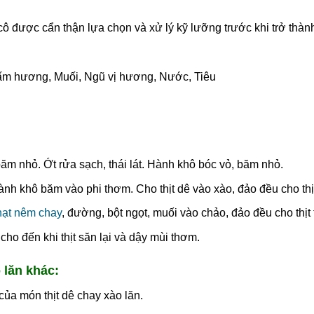
 được cẩn thận lựa chọn và xử lý kỹ lưỡng trước khi trở thàn
ấm hương, Muối, Ngũ vị hương, Nước, Tiêu
băm nhỏ. Ớt rửa sạch, thái lát. Hành khô bóc vỏ, băm nhỏ.
nh khô băm vào phi thơm. Cho thịt dê vào xào, đảo đều cho thịt 
hạt nêm chay
, đường, bột ngọt, muối vào chảo, đảo đều cho thịt 
 cho đến khi thịt săn lại và dậy mùi thơm.
 lăn khác:
 của món thịt dê chay xào lăn.