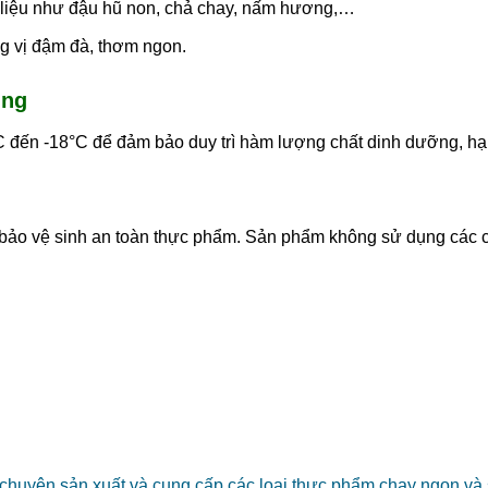
 liệu như đậu hũ non, chả chay, nấm hương,…
g vị đậm đà, thơm ngon.
ũng
đến -18°C để đảm bảo duy trì hàm lượng chất dinh dưỡng, hạn c
 bảo vệ sinh an toàn thực phẩm. Sản phẩm không sử dụng các c
chuyên sản xuất và cung cấp các loại thực phẩm chay ngon và