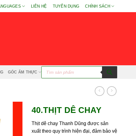
ANGUAGES
LIÊN HỆ
TUYỂN DỤNG
CHÍNH SÁCH
Tìm
kiếm
NG
GÓC ẨM THỰC
sản
phẩm
40.THỊT DÊ CHAY
Thịt dê chay Thanh Dũng được sản
xuất theo quy trình hiện đại, đảm bảo vệ