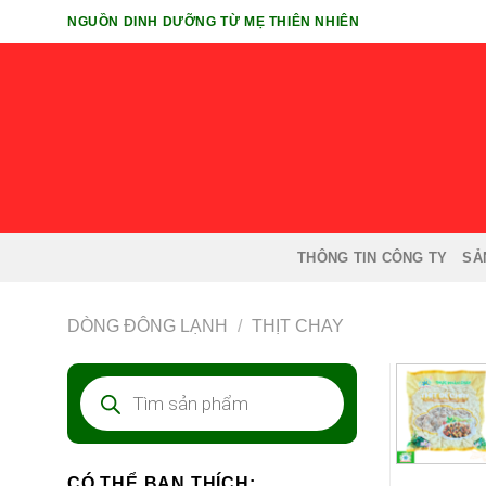
Chuyển
NGUỒN DINH DƯỠNG TỪ MẸ THIÊN NHIÊN
đến
nội
dung
THÔNG TIN CÔNG TY
SẢ
DÒNG ĐÔNG LẠNH
/
THỊT CHAY
Tìm
kiếm
sản
phẩm
CÓ THỂ BẠN THÍCH: