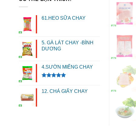
61.HEO SỮA CHAY
5. GÀ LÁT CHAY -BÌNH
DƯƠNG
4.SƯỜN MIẾNG CHAY
Được xếp
hạng
5.00
12. CHẢ GIẤY CHAY
5 sao