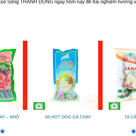
ử Giò Sống THANH DŨNG ngay hôm nay để trải nghiệm hương vị 
AY – NHỎ
60.HOT DOG GÀ CHAY
19.C