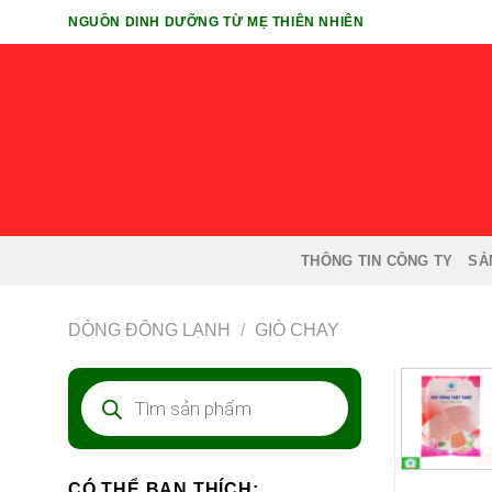
Chuyển
NGUỒN DINH DƯỠNG TỪ MẸ THIÊN NHIÊN
đến
nội
dung
THÔNG TIN CÔNG TY
SẢ
DÒNG ĐÔNG LẠNH
/
GIÒ CHAY
Tìm
kiếm
sản
phẩm
CÓ THỂ BẠN THÍCH: