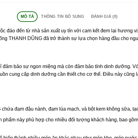
MÔ TẢ
THÔNG TIN BỔ SUNG
ĐÁNH GIÁ (0)
đáo đến từ nhà sản xuất uy tín với cam kết đem lại hương vị
iò sống THANH DŨNG đã trở thành sự lựa chọn hàng đầu cho ngư
hỉ đảm bảo sự ngon miệng mà còn đảm bảo tính dinh dưỡng. Vớ
n cung cấp dinh dưỡng cần thiết cho cơ thể. Điều này cũng l
ứa đạm đậu nành, đạm lúa mạch, và bột kem không sữa, tạo 
ản phẩm này phù hợp cho nhiều đối tượng khách hàng, bao gồm 
ến thành nhiều món ăn khác nhau như món kho, món nước như