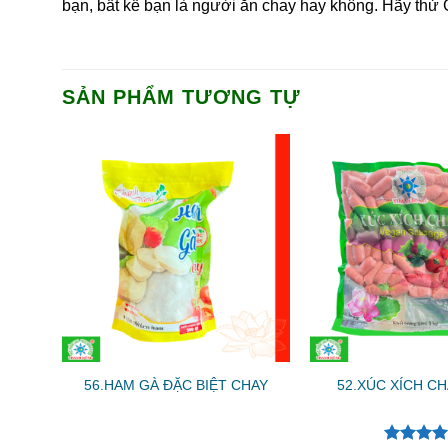
bạn, bất kể bạn là người ăn chay hay không. Hãy th
SẢN PHẨM TƯƠNG TỰ
HAY
56.HAM GÀ ĐẶC BIỆT CHAY
52.XÚC XÍCH CH