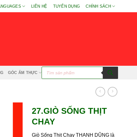
ANGUAGES
LIÊN HỆ
TUYỂN DỤNG
CHÍNH SÁCH
Tìm
kiếm
NG
GÓC ẨM THỰC
sản
phẩm
27.GIÒ SỐNG THỊT
CHAY
Giò Sống Thịt Chay THANH DŨNG là