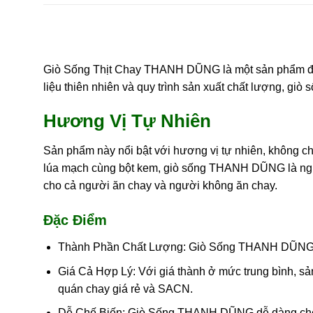
Giò Sống Thịt Chay THANH DŨNG là một sản phẩm độc 
liệu thiên nhiên và quy trình sản xuất chất lượng, g
Hương Vị Tự Nhiên
Sản phẩm này nổi bật với hương vị tự nhiên, không c
lúa mạch cùng bột kem, giò sống THANH DŨNG là nguồ
cho cả người ăn chay và người không ăn chay.
Đặc Điểm
Thành Phần Chất Lượng: Giò Sống THANH DŨNG ch
Giá Cả Hợp Lý: Với giá thành ở mức trung bình, s
quán chay giá rẻ và SACN.
Dễ Chế Biến: Giò Sống THANH DŨNG dễ dàng chế bi