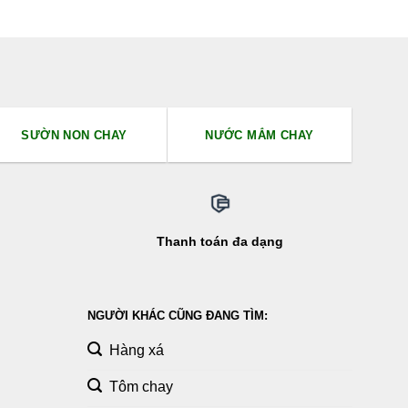
ược xếp
ạng
5.00
sao
SƯỜN NON CHAY
NƯỚC MẮM CHAY
Thanh toán đa dạng
NGƯỜI KHÁC CŨNG ĐANG TÌM:
Hàng xá
Tôm chay