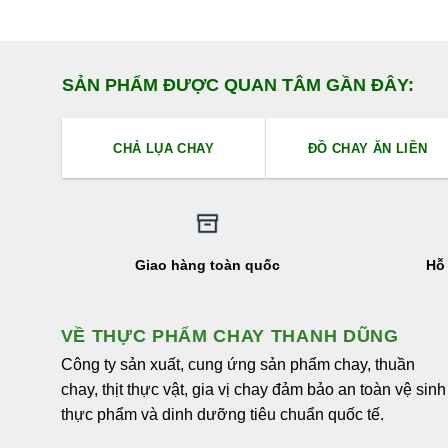
Được xế
hạng
5.0
5 sao
SẢN PHẨM ĐƯỢC QUAN TÂM GẦN ĐÂY:
CHẢ LỤA CHAY
ĐỒ CHAY ĂN LIỀN
Giao hàng toàn quốc
Hỗ 
VỀ THỰC PHẨM CHAY THANH DŨNG
Công ty sản xuất, cung ứng sản phẩm chay, thuần
chay, thịt thực vật, gia vị chay đảm bảo an toàn vệ sinh
thực phẩm và dinh dưỡng tiêu chuẩn quốc tế.