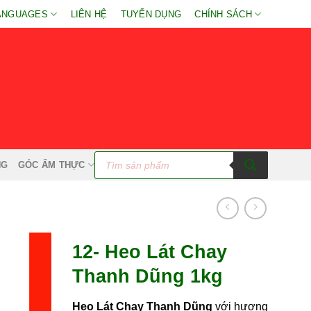
ANGUAGES
LIÊN HỆ
TUYỂN DỤNG
CHÍNH SÁCH
Tìm
kiếm
NG
GÓC ẨM THỰC
sản
phẩm
12- Heo Lát Chay
Thanh Dũng 1kg
Heo Lát Chay Thanh Dũng
với hương