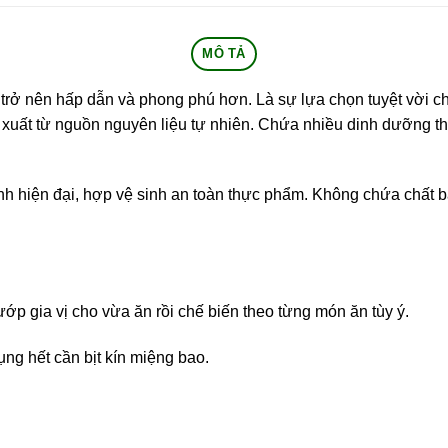
MÔ TẢ
trở nên hấp dẫn và phong phú hơn. Là sự lựa chọn tuyệt vời c
uất từ nguồn nguyên liệu tự nhiên. Chứa nhiều dinh dưỡng th
nh hiện đại, hợp vệ sinh an toàn thực phẩm. Không chứa chất 
ớp gia vị cho vừa ăn rồi chế biến theo từng món ăn tùy ý.
ng hết cần bịt kín miệng bao.