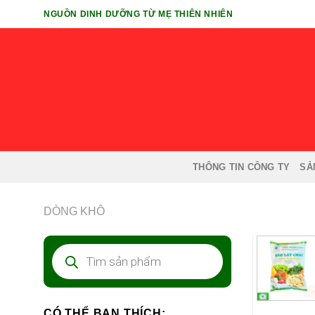
Chuyển
NGUỒN DINH DƯỠNG TỪ MẸ THIÊN NHIÊN
đến
nội
dung
THÔNG TIN CÔNG TY
SẢ
DÒNG KHÔ
Tìm
kiếm
sản
phẩm
CÓ THỂ BẠN THÍCH: