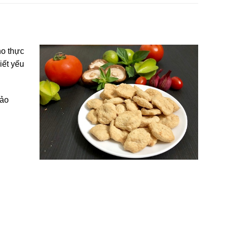
ho thực
iết yếu
bảo