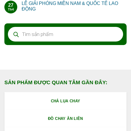
LỄ GIẢI PHÓNG MIỀN NAM & QUỐC TẾ LAO
27
ĐỘNG
Th4
Tìm
kiếm
sản
phẩm
SẢN PHẨM ĐƯỢC QUAN TÂM GẦN ĐÂY:
CHẢ LỤA CHAY
ĐỒ CHAY ĂN LIỀN