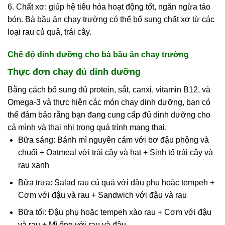
6. Chất xơ: giúp hệ tiêu hóa hoạt động tốt, ngăn ngừa táo
bón. Bà bầu ăn chay trường có thể bổ sung chất xơ từ các
loại rau củ quả, trái cây.
Chế độ dinh dưỡng cho bà bầu ăn chay trường
Thực đơn chay đủ dinh dưỡng
Bằng cách bổ sung đủ protein, sắt, canxi, vitamin B12, và
Omega-3 và thực hiện các món chay dinh dưỡng, bạn có
thể đảm bảo rằng bạn đang cung cấp đủ dinh dưỡng cho
cả mình và thai nhi trong quá trình mang thai.
Bữa sáng: Bánh mì nguyên cám với bơ đậu phộng và
chuối + Oatmeal với trái cây và hạt + Sinh tố trái cây và
rau xanh
Bữa trưa: Salad rau củ quả với đậu phụ hoặc tempeh +
Cơm với đậu và rau + Sandwich với đậu và rau
Bữa tối: Đậu phụ hoặc tempeh xào rau + Cơm với đậu
và rau + Mì ống với rau và đậu