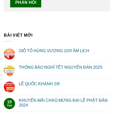
BÀI VIẾT MỚI
GIỖ TỔ HÙNG VƯƠNG 10/3 ÂM LỊCH
THÔNG BÁO NGHỈ TẾT NGUYÊN ĐÁN 2025
LỄ QUỐC KHÁNH 2/9
KHUYẾN MÃI CHÀO MỪNG ĐẠI LỄ PHẬT ĐẢN
10
2024
Th5