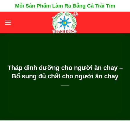
Chuyển
Mỗi Sản Phẩm Làm Ra Bằng Cả Trái Tim
đến
nội
dung
Tháp dinh dưỡng cho người ăn chay –
Bổ sung đủ chất cho người ăn chay