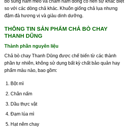
bổ sung nấm mèo và châm nấm đông cô nên sự khác biệt
so với các dòng chả khác. Khuôn giống chả lụa nhưng
đậm đà hương vị và giàu dinh dưỡng.
THÔNG TIN SẢN PHẨM CHẢ BÒ CHAY
THANH DŨNG
Thành phần nguyên liệu
Chả bò chay Thanh Dũng được chế biến từ các thành
phần tự nhiên, không sử dụng bất kỳ chất bảo quản hay
phẩm màu nào, bao gồm:
Bột mì
Chân nấm
Dầu thực vật
Đạm lúa mì
Hạt nêm chay