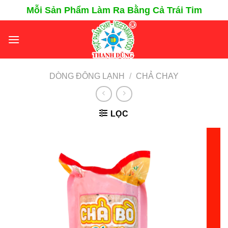
Chuyển
Mỗi Sản Phẩm Làm Ra Bằng Cả Trái Tim
đến
nội
dung
DÒNG ĐÔNG LẠNH
/
CHẢ CHAY
LỌC