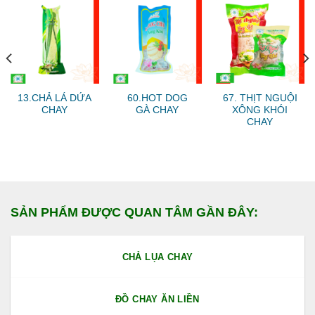
13.CHẢ LÁ DỨA
60.HOT DOG
67. THỊT NGUỘI
CHAY
GÀ CHAY
XÔNG KHÓI
CHAY
SẢN PHẨM ĐƯỢC QUAN TÂM GẦN ĐÂY:
CHẢ LỤA CHAY
ĐỒ CHAY ĂN LIỀN