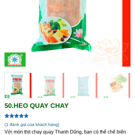
50.HEO QUAY CHAY
5.00
1
trên 5
(
1
đánh giá của khách hàng)
dựa trên
Với món thịt chay quay Thanh Dũng, bạn có thể chế biến
đánh giá