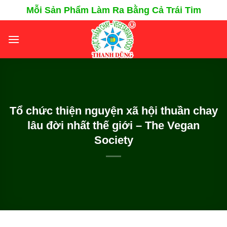
Chuyển
Mỗi Sản Phẩm Làm Ra Bằng Cả Trái Tim
đến
nội
dung
Tổ chức thiện nguyện xã hội thuần chay
lâu đời nhất thế giới – The Vegan
Society