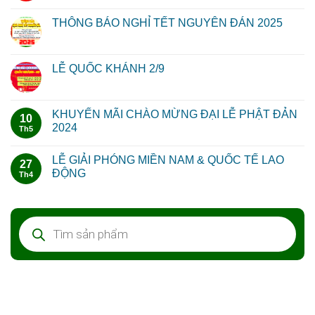
THÔNG BÁO NGHỈ TẾT NGUYÊN ĐÁN 2025
LỄ QUỐC KHÁNH 2/9
KHUYẾN MÃI CHÀO MỪNG ĐẠI LỄ PHẬT ĐẢN
10
2024
Th5
LỄ GIẢI PHÓNG MIỀN NAM & QUỐC TẾ LAO
27
ĐỘNG
Th4
Tìm
kiếm
sản
phẩm