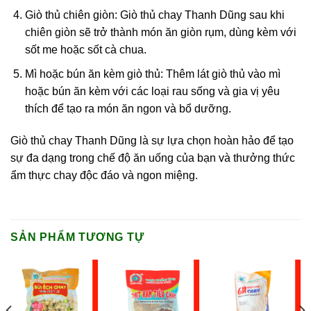
Giò thủ chiên giòn: Giò thủ chay Thanh Dũng sau khi
chiên giòn sẽ trở thành món ăn giòn rụm, dùng kèm với
sốt me hoặc sốt cà chua.
Mì hoặc bún ăn kèm giò thủ: Thêm lát giò thủ vào mì
hoặc bún ăn kèm với các loại rau sống và gia vị yêu
thích để tạo ra món ăn ngon và bổ dưỡng.
Giò thủ chay Thanh Dũng là sự lựa chọn hoàn hảo để tạo
sự đa dạng trong chế độ ăn uống của bạn và thưởng thức
ẩm thực chay độc đáo và ngon miệng.
SẢN PHẨM TƯƠNG TỰ