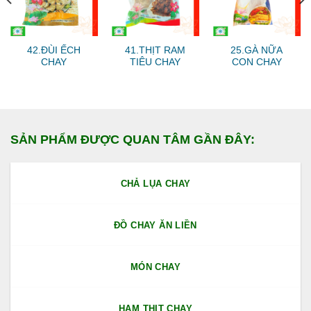
42.ĐÙI ẾCH
41.THỊT RAM
25.GÀ NỮA
CHAY
TIÊU CHAY
CON CHAY
SẢN PHẨM ĐƯỢC QUAN TÂM GẦN ĐÂY:
CHẢ LỤA CHAY
ĐỒ CHAY ĂN LIỀN
MÓN CHAY
HAM THỊT CHAY